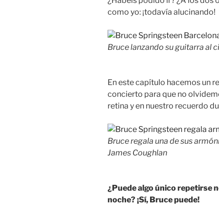
¿Habéis podido ir? ¿A los dos o
como yo: ¡todavía alucinando!
Bruce lanzando su guitarra al 
En este capítulo hacemos un r
concierto para que no olvide
retina y en nuestro recuerdo d
Bruce regala una de sus armóni
James Coughlan
¿Puede algo único repetirse 
noche? ¡Sí, Bruce puede!