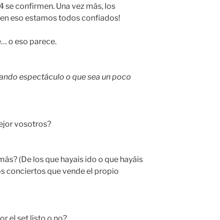
4 se confirmen. Una vez más, los
 en eso estamos todos confiados!
… o eso parece.
ando espectáculo o que sea un poco
ejor vosotros?
ás? (De los que hayais ido o que hayáis
s conciertos que vende el propio
r el set listo o no?