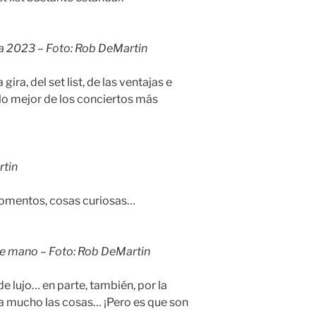
a 2023 – Foto: Rob DeMartin
ira, del set list, de las ventajas e
o mejor de los conciertos más
rtin
omentos, cosas curiosas…
 de mano – Foto: Rob DeMartin
de lujo… en parte, también, por la
lita mucho las cosas… ¡Pero es que son