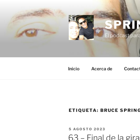
Saltar
al
contenido
SPRI
El podcast par
Inicio
Acerca de
Contac
ETIQUETA:
BRUCE SPRIN
PUBLICADO
5 AGOSTO 2023
EL
63 – Final de la gi