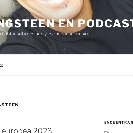
NGSTEEN EN PODCAS
a hablar sobre Bruce y escuchar su música
to
GSTEEN
ENCUÉNTRA
ra europea 2023