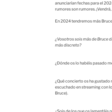
anunciarían fechas para el 202
rumores son rumores. ¡Vendrá,
En 2024 tendremos más Bruce
¿Vosotros sois más de Bruce d
más discreto?
¿Dónde os lo habéis pasado m
¿Qué concierto os ha gustado m
escuchado en streaming con lo
Bruce).
¿Sois de los que os lamentáis po