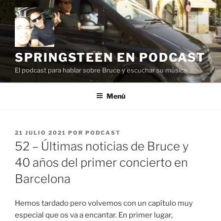
Saltar
al
contenido
SPRINGSTEEN EN PODCAST
El podcast para hablar sobre Bruce y escuchar su música
Menú
PUBLICADO
21 JULIO 2021
POR
PODCAST
EL
52 – Últimas noticias de Bruce y
40 años del primer concierto en
Barcelona
Hemos tardado pero volvemos con un capítulo muy
especial que os va a encantar. En primer lugar,