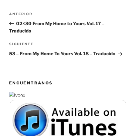
Navegación
Entrada
ANTERIOR
de
anterior:
02×30 From My Home to Yours Vol. 17 –
entradas
Traducido
Siguiente
SIGUIENTE
entrada
53 – From My Home To Yours Vol. 18 – Traducido
ENCUÉNTRANOS