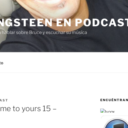
NGSTEEN EN PODCAS
a hablar sobre Bruce y escuchar su música
to
ENCUÉNTRA
AST
e to yours 15 –