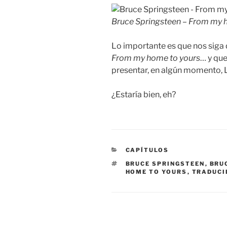
Bruce Springsteen – From my h
Lo importante es que nos siga
From my home to yours
… y qu
presentar, en algún momento, L
¿Estaría bien, eh?
CATEGORÍAS
CAPÍTULOS
ETIQUETAS
BRUCE SPRINGSTEEN
,
BRU
HOME TO YOURS
,
TRADUCI