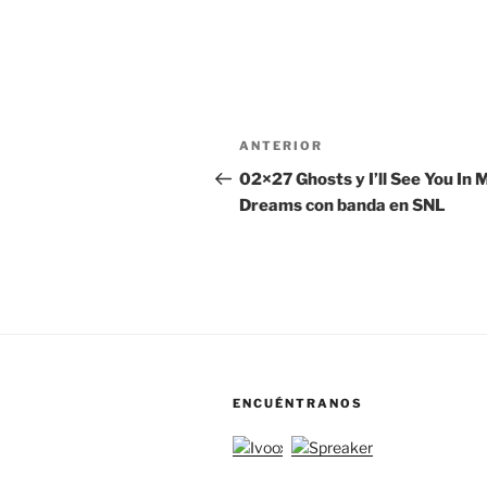
Navegación
Entrada
ANTERIOR
de
anterior:
02×27 Ghosts y I’ll See You In 
Dreams con banda en SNL
entradas
ENCUÉNTRANOS