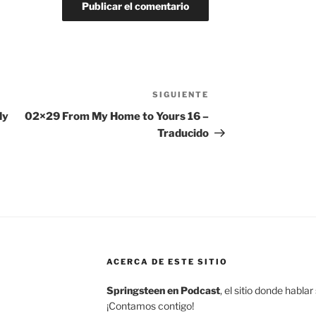
SIGUIENTE
Siguiente
entrada
My
02×29 From My Home to Yours 16 –
Traducido
ACERCA DE ESTE SITIO
Springsteen en Podcast
, el sitio donde habl
¡Contamos contigo!