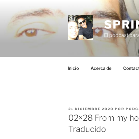
Saltar
al
contenido
SPRI
El podcast par
Inicio
Acerca de
Contac
PUBLICADO
21 DICIEMBRE 2020
POR
PODC
EL
02×28 From my hom
Traducido