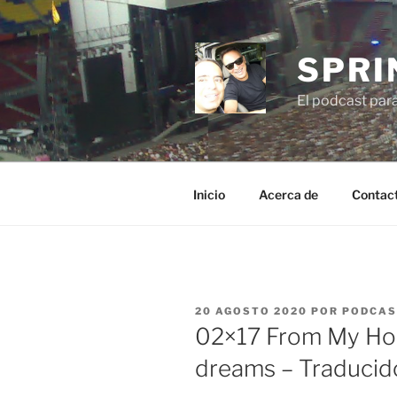
Saltar
al
contenido
SPRI
El podcast par
Inicio
Acerca de
Contac
PUBLICADO
20 AGOSTO 2020
POR
PODCAS
EL
02×17 From My Hom
dreams – Traducid