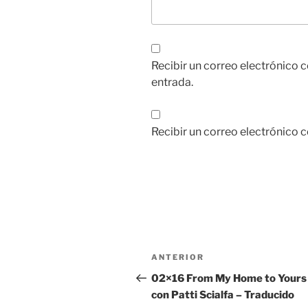
Recibir un correo electrónico 
entrada.
Recibir un correo electrónico 
Navegación
Entrada
ANTERIOR
de
anterior:
02×16 From My Home to Yours 
con Patti Scialfa – Traducido
entradas