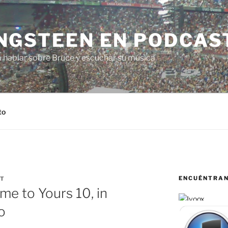
NGSTEEN EN PODCAS
a hablar sobre Bruce y escuchar su música
to
ENCUÉNTRA
T
e to Yours 10, in
o