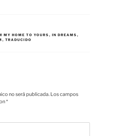
M MY HOME TO YOURS
,
IN DREAMS
,
M
,
TRADUCIDO
nico no será publicada.
Los campos
con
*