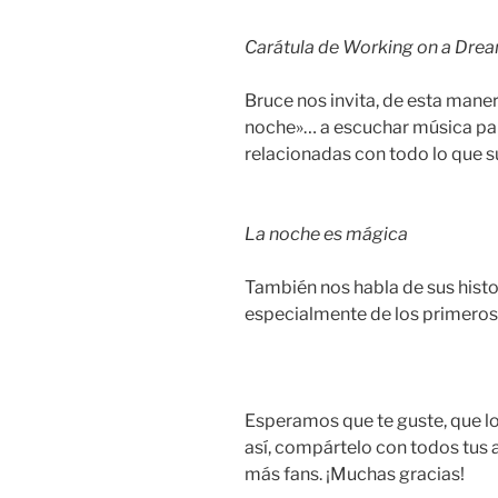
Carátula de Working on a Dre
Bruce nos invita, de esta mane
noche»… a escuchar música par
relacionadas con todo lo que s
La noche es mágica
También nos habla de sus histo
especialmente de los primeros
Esperamos que te guste, que lo
así, compártelo con todos tus 
más fans. ¡Muchas gracias!