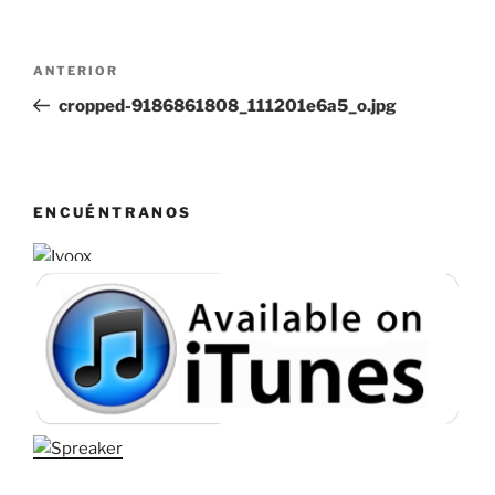
Navegación
Entrada
ANTERIOR
de
anterior:
cropped-9186861808_111201e6a5_o.jpg
entradas
ENCUÉNTRANOS