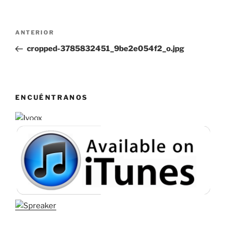
Navegación
Entrada
ANTERIOR
de
anterior:
cropped-3785832451_9be2e054f2_o.jpg
entradas
ENCUÉNTRANOS