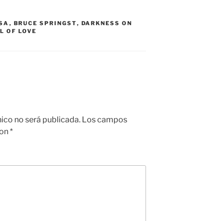
USA
,
BRUCE SPRINGST
,
DARKNESS ON
L OF LOVE
nico no será publicada.
Los campos
con
*