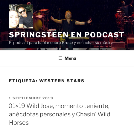
Saltar
al
contenido
SPRINGSTEEN EN PODCAST
El podcast para hablar sobre Bruce y escuchar su música
Menú
ETIQUETA:
WESTERN STARS
PUBLICADO
1 SEPTIEMBRE 2019
EL
01×19 Wild Jose, momento teniente,
anécdotas personales y Chasin’ Wild
Horses