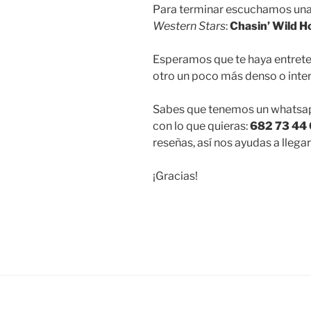
Para terminar escuchamos una 
Western Stars
:
Chasin’ Wild H
Esperamos que te haya entrete
otro un poco más denso o inte
Sabes que tenemos un whatsap
con lo que quieras:
682 73 44
reseñas, así nos ayudas a llega
¡Gracias!