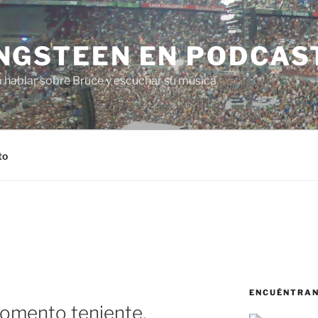
NGSTEEN EN PODCAS
a hablar sobre Bruce y escuchar su música
to
ENCUÉNTRA
momento teniente,