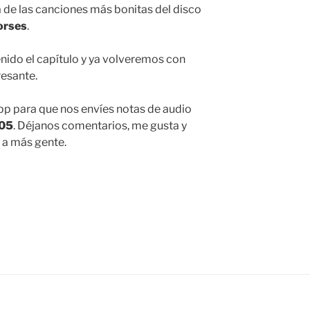
de las canciones más bonitas del disco
orses
.
nido el capítulo y ya volveremos con
resante.
p para que nos envíes notas de audio
 05
. Déjanos comentarios, me gusta y
r a más gente.