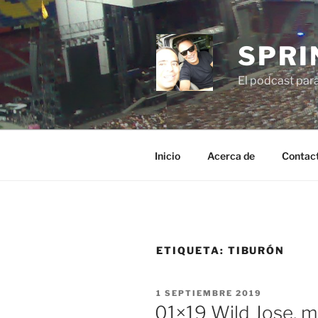
Saltar
al
contenido
SPRI
El podcast par
Inicio
Acerca de
Contac
ETIQUETA:
TIBURÓN
PUBLICADO
1 SEPTIEMBRE 2019
EL
01×19 Wild Jose, 