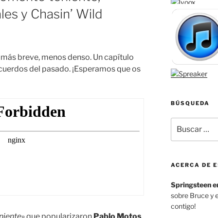
es y Chasin’ Wild
 más breve, menos denso. Un capítulo
cuerdos del pasado. ¡Esperamos que os
BÚSQUEDA
Buscar
por:
ACERCA DE E
Springsteen e
sobre Bruce y 
contigo!
niente»
que popularizaron
Pablo Motos