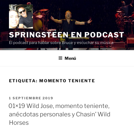
Saltar
al
contenido
SPRINGSTEEN EN PODCAST
El podcast para hablar sobre Bruce y escuchar su música
Menú
ETIQUETA:
MOMENTO TENIENTE
PUBLICADO
1 SEPTIEMBRE 2019
EL
01×19 Wild Jose, momento teniente,
anécdotas personales y Chasin’ Wild
Horses