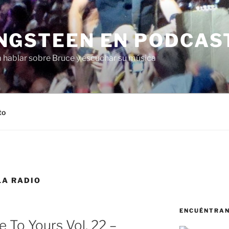
NGSTEEN EN PODCAS
a hablar sobre Bruce y escuchar su música
to
LA RADIO
ENCUÉNTRA
To Yours Vol. 22 –