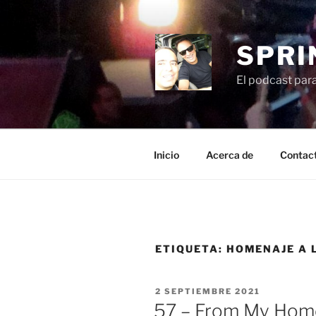
Saltar
al
contenido
SPRI
El podcast par
Inicio
Acerca de
Contac
ETIQUETA:
HOMENAJE A 
PUBLICADO
2 SEPTIEMBRE 2021
EL
57 – From My Home 