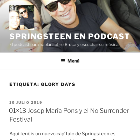
Saltar
al
contenido
SPRINGSTEEN EN PODCAST
El podcast para hablar sobre Bruce y escuchar su música
Menú
ETIQUETA:
GLORY DAYS
PUBLICADO
10 JULIO 2019
EL
01×13 Josep María Pons y el No Surrender
Festival
Aquí tenéis un nuevo capítulo de Springsteen es