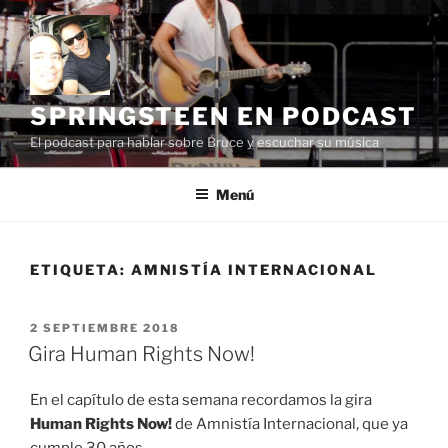
Saltar
al
contenido
SPRINGSTEEN EN PODCAST
El podcast para hablar sobre Bruce y escuchar su música
Menú
ETIQUETA:
AMNISTÍA INTERNACIONAL
PUBLICADO
2 SEPTIEMBRE 2018
EL
Gira Human Rights Now!
En el capítulo de esta semana recordamos la gira
Human Rights Now!
de Amnistía Internacional, que ya
cumple 30 años.